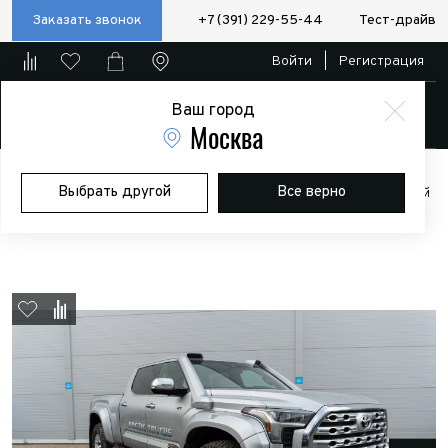
Заказать звонок
+7 (391) 229-55-44
Тест-драйв
Войти
|
Регистрация
Ваш город
Магазин
Москва
Главная
Магазин
Дополнительное оборудование
Лебедки
Выбрать другой
Все верно
Установочные комплекты
Площадка под лебёдку / установочный
комплект лебедки TUNDRA/SEQUOIA (2022 - )