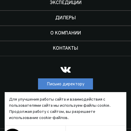
ЭКСПЕДИЦИИ
ДИЛЕРЫ
О КОМПАНИИ
КОНТАКТЫ
Письмо директору
Для улучшения работы сайта и взаимодействия с
ТЕЛЕФОН
пользователями сайта мы используем файлы cookie.
7 (391) 229-55-44
Продолжая работу с сайтом, вы разрешаете
использование cookie-файлов.