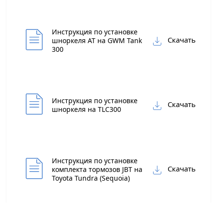
Выкуп авто
Обратная связь
Инструкция по установке
Заявка на оценку
ФИО*
Скачать
шноркеля АТ на GWM Tank
300
Имя*
Телефон*
ФИО*
Телефон*
E-mail*
Телефон*
Инструкция по установке
Тема сообщения
Скачать
шноркеля на TLC300
Ваш город*
Марка и Модель
Ваш город
Для Вашего удобства мы перезвоним Вам в рабочее
Марка и Модель*
Год выпуска
время, если будем знать Ваш часовой пояс.
Ваше сообщение отправлено!
Инструкция по установке
Скачать
комплекта тормозов JBT на
Год выпуска*
Пробег
Toyota Tundra (Sequoia)
Пробег*
Количество владельцев