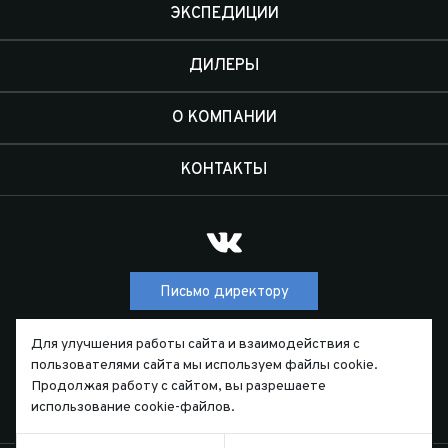
ЭКСПЕДИЦИИ
ДИЛЕРЫ
О КОМПАНИИ
КОНТАКТЫ
Письмо директору
Для улучшения работы сайта и взаимодействия с
ТЕЛЕФОН
пользователями сайта мы используем файлы cookie.
7 (391) 229-55-44
Продолжая работу с сайтом, вы разрешаете
использование cookie-файлов.