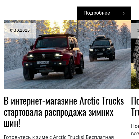
Имя*
Подробнее
Теле
ФИО*
Теле
01.10.2025
E-mai
Теле
Тема 
Ваш г
Марка
Ваш г
Марка
Год в
Для Ваш
Год в
Пробе
В интернет-магазине Arctic Trucks
По
Пробе
Колич
стартовала распродажа зимних
Tr
шин!
Колич
При
Но
При
воз
Готовьтесь к зиме с Arctic Trucks! Бесплатная