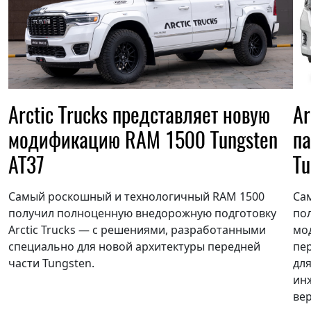
Arctic Trucks представляет новую
Ar
модификацию RAM 1500 Tungsten
па
AT37
Tu
Самый роскошный и технологичный RAM 1500
Са
получил полноценную внедорожную подготовку
по
Arctic Trucks — с решениями, разработанными
мод
специально для новой архитектуры передней
пер
части Tungsten.
для
ин
вер
ФИО*