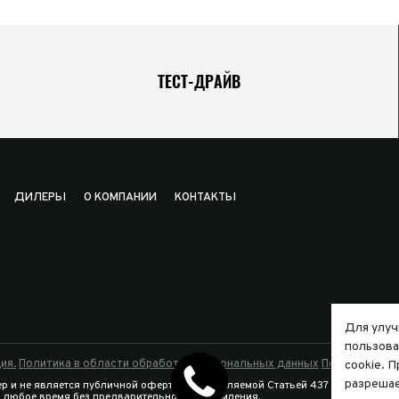
ТЕСТ-ДРАЙВ
ДИЛЕРЫ
О КОМПАНИИ
КОНТАКТЫ
Для улуч
пользова
ия.
Политика в области обработки персональных данных
Политика исп
cookie. 
разрешае
р и не является публичной офертой, определяемой Статьей 437 Гражданско
в любое время без предварительного уведомления.