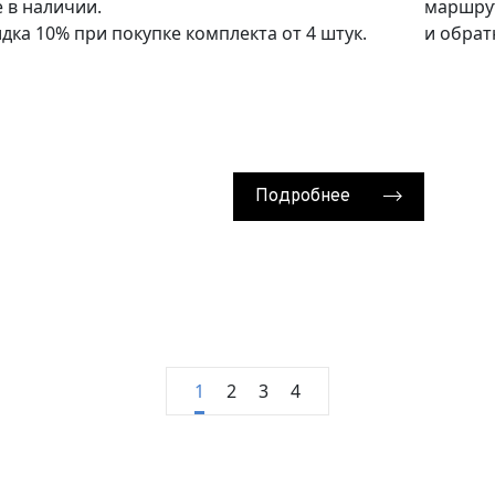
нимаю условия
соглашения
об обработке персональных данных
 в наличии.
маршрут
дка 10% при покупке комплекта от 4 штук.
и обрат
Отправить
Отправить
Отправить
Подробнее
1
2
3
4