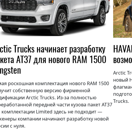
ctic Trucks начинает разработку
HAVAL
кета AT37 для нового RAM 1500
возмо
ngsten
Arctic 
новый H
мая роскошная комплектация нового RAM 1500
флагман
лучит собственную версию фирменной
подгото
ификации Arctic Trucks. Из-за полностью
Trucks.
еработанной передней части кузова пакет AT37
 комплектации Limited здесь не подходит —
Выкуп авто
женеры компании начинают разработку новой
Обратная связь
сии с нуля.
Заявка на оценку