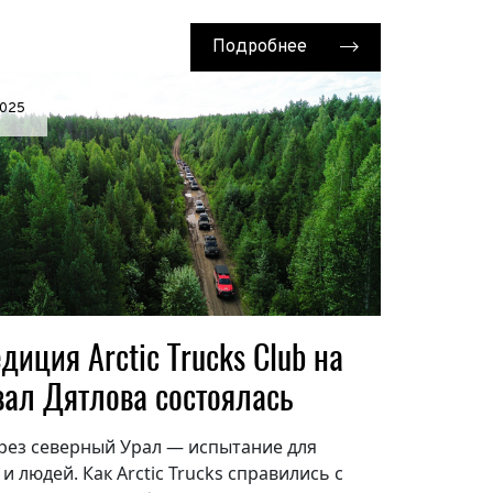
Подробнее
2025
 часовой
диция Arctic Trucks Club на
ал Дятлова состоялась
рез северный Урал — испытание для
и людей. Как Arctic Trucks справились с