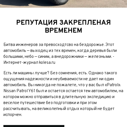
РЕПУТАЦИЯ ЗАКРЕПЛЕНАЯ
ВРЕМЕНЕМ
Битва инженеров за превосходтсво на бездорожье. Этот
автомобиль — выходец из тех времен, когда деревья были
большими, небо — синим, а внедорожники — железными. -
Интернет-журнал kolesa.ru
Есть ли машины лучше? Без сомнения, есть. Однако такого
ощущения надежности и неубиваемости не дает ни один
автомобиль. Вы никогда не пожалете, что у вас был «Patrol».
Nissan Patrol Y61 был и остается остается тем автомобилем, на
Выкуп авто
котором можно отправиться в длительную экспедицию и
Обратная связь
веселое путешествие без подготовки и при этом
рассчитывать, на великолепный отдых который не будет
Заявка на оценку
ФИО*
испорчен.
Имя*
Заказ консультации
Телефон*
ФИО*