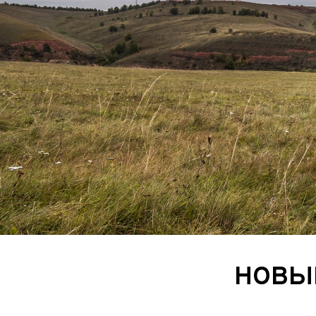
ИП
I по
I по
GREAT WALL
I по
ПРИЦЕП
HI
АТ
VII
LAND ROVER
VIII
VIII
JEEP
н.в.)
FO
HAVAL
II 
II п
Все автомобили
Портфолио
НОВЫЙ