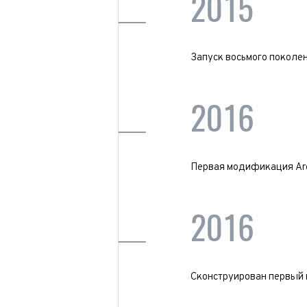
2015
Колич
При
При
Запуск восьмого поколен
При
2016
Первая модификация Arct
2016
Сконструирован первый в