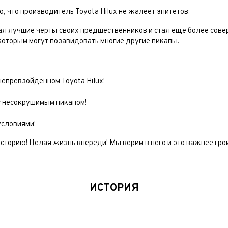
о, что производитель Toyota Hilux не жалеет эпитетов:
Выкуп авто
л лучшие черты своих предшественников и стал еще более сов
Обратная связь
которым могут позавидовать многие другие пикапы.
Заявка на оценку
Заказ консультации
фон*
непревзойдённом Toyota Hilux!
фон*
с несокрушимым пикапом!
l*
фон*
условиями!
сообщения
фон*
ород*
 и Модель
сторию! Целая жизнь впереди! Мы верим в него и это важнее громк
ород
ород
 и Модель*
ыпуска
его удобства мы перезвоним Вам в рабочее время, если будем знать Ваш
Ваше сообщение отправлено!
Ваше сообщение отправлено!
пояс.
его удобства мы перезвоним Вам в рабочее время, если будем знать Ваш
пояс.
ИСТОРИЯ
ыпуска*
г
г*
ество владельцев
нимаю условия
соглашения
об обработке персональных данных