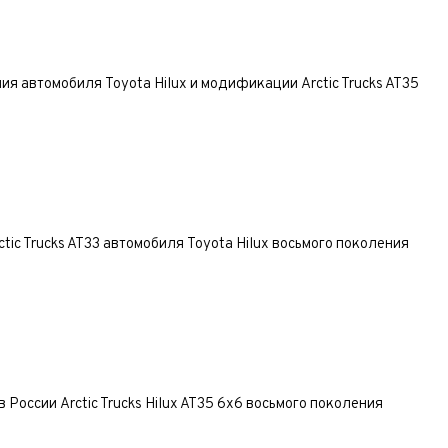
ество владельцев
нимаю условия
соглашения
об обработке персональных данных
нимаю условия
соглашения
об обработке персональных данных
Отправить
ия автомобиля Toyota Hilux и модификации Arctic Trucks AT35
нимаю условия
соглашения
об обработке персональных данных
Отправить
Отправить
Отправить
ic Trucks AT33 автомобиля Toyota Hilux восьмого поколения
 России Arctic Trucks Hilux AT35 6x6 восьмого поколения