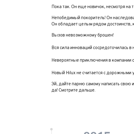
Пока так. Он еще новичок, несмотря на т
Непобедимый покоритель! Он наследова
Он обладает целым рядом достоинств, 
ФИО*
Вызов невозможному брошен!
Имя*
Теле
ФИО*
Вся сила инноваций сосредоточилась в 
Теле
Невероятные приключения в компании 
Имя*
E-mai
Теле
Новый Hilux не считается с дорожными 
Тема 
Теле
Ваш г
Марка
Эй, дайте парню самому написать свою и
Ваш г
да! Смотрите дальше.
Ваш г
Марка
Год в
Для Ваш
Для Ваш
Модель
Год в
Пробе
Пробе
Колич
При