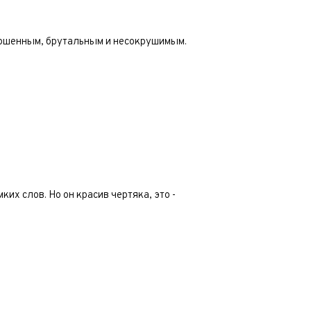
ершенным, брутальным и несокрушимым.
их слов. Но он красив чертяка, это -
 часовой
 часовой