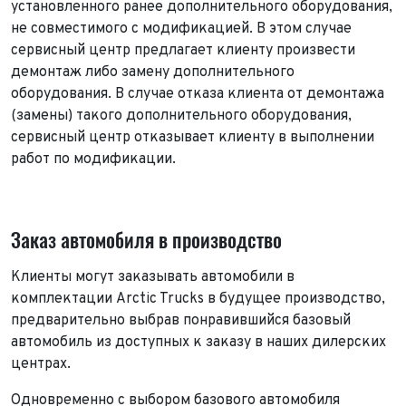
установленного ранее дополнительного оборудования,
не совместимого с модификацией. В этом случае
сервисный центр предлагает клиенту произвести
демонтаж либо замену дополнительного
оборудования. В случае отказа клиента от демонтажа
(замены) такого дополнительного оборудования,
сервисный центр отказывает клиенту в выполнении
работ по модификации.
Выкуп авто
Обратная связь
Заявка на оценку
ФИО*
Заказ автомобиля в производство
Имя*
Телефон*
ФИО*
Клиенты могут заказывать автомобили в
комплектации Arctic Trucks в будущее производство,
Телефон*
предварительно выбрав понравившийся базовый
E-mail*
Телефон*
автомобиль из доступных к заказу в наших дилерских
Тема сообщения
центрах.
Ваш город*
Марка и Модель
Одновременно с выбором базового автомобиля
Ваш город