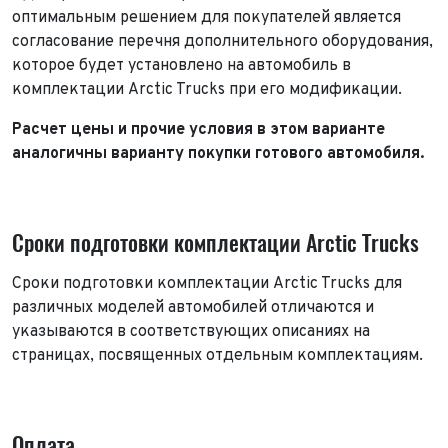
оптимальным решением для покупателей является
Для Вашего удобства мы перезвоним Вам в рабочее
Марка и Модель*
Год выпуска
время, если будем знать Ваш часовой пояс.
согласование перечня дополнительного оборудования,
Ваше сообщение отправлено!
которое будет установлено на автомобиль в
Год выпуска*
Пробег
комплектации Arctic Trucks при его модификации.
Расчет цены и прочие условия в этом варианте
Пробег*
Количество владельцев
аналогичны варианту покупки готового автомобиля.
Количество владельцев
Принимаю условия
соглашения
об обработке
персональных данных
Принимаю условия
соглашения
об обработке
Сроки подготовки комплектации Arctic Trucks
персональных данных
Принимаю условия
соглашения
об обработке
персональных данных
Сроки подготовки комплектации Arctic Trucks для
Отправить
различных моделей автомобилей отличаются и
Отправить
указываются в соответствующих описаниях на
Отправить
страницах, посвященных отдельным комплектациям.
Оплата