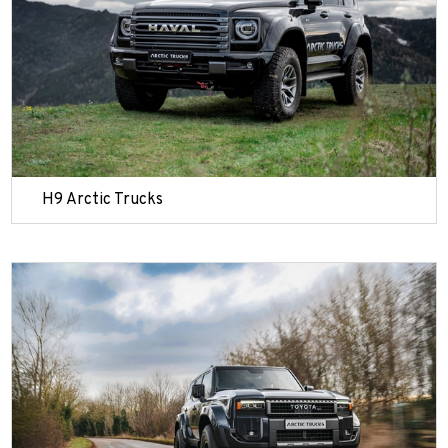
H9 Arctic Trucks
ФИО*
Имя*
Теле
ФИО*
Теле