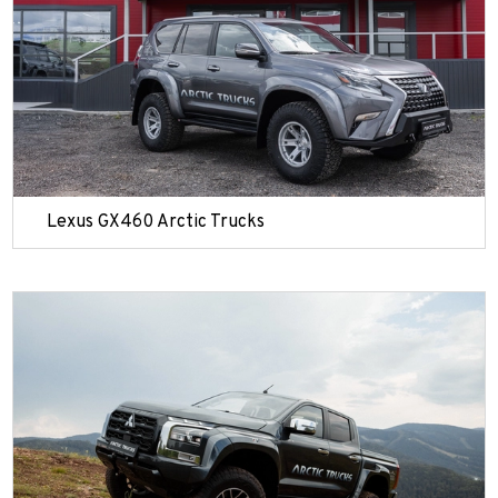
Lexus GX460 Arctic Trucks
Выкуп авто
Обратная связь
Заявка на оценку
фон*
фон*