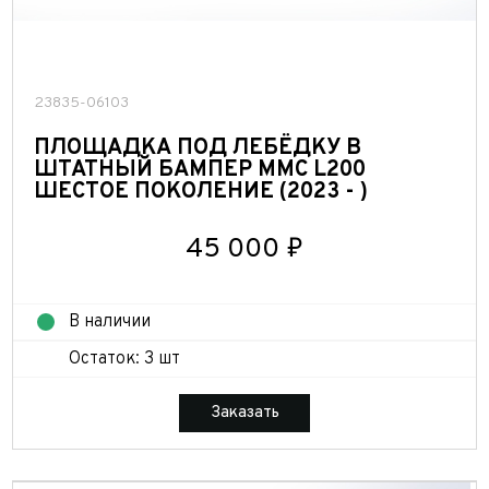
Год выпуска*
Пробег
Пробег*
Количество владельцев
23835-06103
ПЛОЩАДКА ПОД ЛЕБЁДКУ В
Количество владельцев
Принимаю условия
соглашения
об обработке
ШТАТНЫЙ БАМПЕР MMC L200
персональных данных
ШЕСТОЕ ПОКОЛЕНИЕ (2023 - )
Принимаю условия
соглашения
об обработке
персональных данных
Принимаю условия
соглашения
об обработке
45 000 ₽
персональных данных
Отправить
Отправить
В наличии
Отправить
Остаток: 3 шт
Заказать