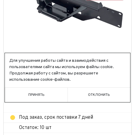
RIFDRR-30000
Для улучшения работы сайта и взаимодействия с
пользователями сайта мы используем файлы cookie.
ПЛОЩАДКА РИФ ПОД ЛЕБЁДКУ В
Продолжая работу с сайтом, вы разрешаете
ШТАТНЫЙ БАМПЕР DODGE RAM 1500
использование cookie-файлов.
REBEL 2019+ (БЕНЗИН)
**
ПРИНЯТЬ
ОТКЛОНИТЬ
63 228 ₽
Под заказ, срок поставки 7 дней
Остаток: 10 шт