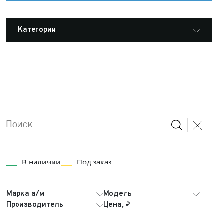
Категории
Все оборудование Arctic Trucks
Наклейки и эмблемы
Автохолодильники
АКБ
В наличии
Под заказ
Аксессуары из нержавеющей стали
Аксессуары: Одежда и сувениры
LEXUS
Марка а/м
Модель
Производитель
Цена, ₽
Аксессуары: Полезные мелочи