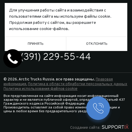
Для улучшения работы сайта и взаимодействия с
пользователями сайта мы используем файлы cookie.
Продолжая работу с сайтом, вы разрешаете
Письмо директору
использование cookie-файлов.
ПРИНЯТЬ
ОТКЛОНИТЬ
ТЕЛЕФОН
7 (391) 229-55-44
© 2026. Arctic Trucks Russia. все права защищены.
Правовая
информация.
Политика в области обработки персональных данных
Политика использования файлов cookie
Вся представленная на сайте информация носит информационный
характер и не является публичной офертой, определяемой Статьей 437
Гражданского кодекса Российской Федерации.
Производитель оставляет за собой право изменять спецификации и
Заказать 
цены в любое время без предварительного уведомления.
Конфигура
Создание сайта: