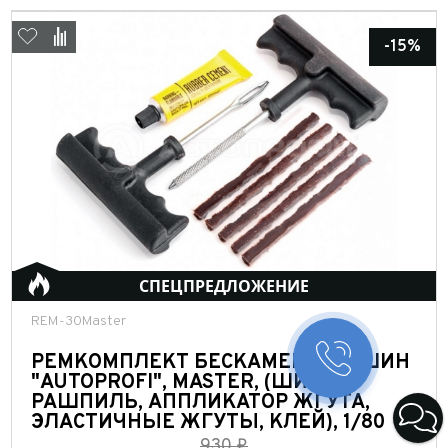
-15%
СПЕЦПРЕДЛОЖЕНИЕ
REM-30Master
РЕМКОМПЛЕКТ БЕСКАМЕРНЫХ ШИН
Заказать 
"AUTOPROFI", MASTER, (ШИЛО-
РАШПИЛЬ, АППЛИКАТОР ЖГУТА,
Конфигура
ЭЛАСТИЧНЫЕ ЖГУТЫ, КЛЕЙ), 1/80
930 ₽