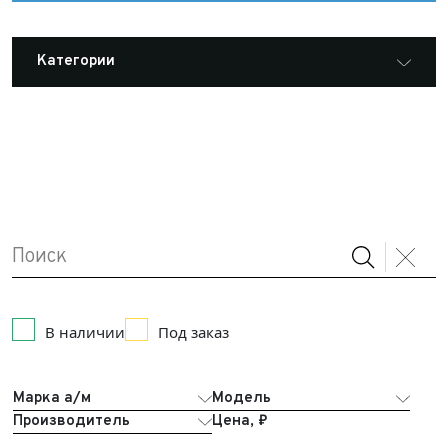
Категории
Все оборудование Arctic Trucks
Наклейки и эмблемы
Автохолодильники
АКБ
В наличии
Под заказ
Аксессуары из нержавеющей стали
Аксессуары: Одежда и сувениры
LEXUS
Марка а/м
Модель
Производитель
Цена, ₽
Аксессуары: Полезные мелочи