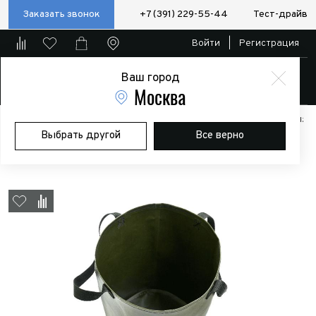
Заказать звонок
+7 (391) 229-55-44
Тест-драйв
Войти
|
Регистрация
Ваш город
Магазин
Москва
Главная
Магазин
Дополнительное оборудование
Аксессуары:
Выбрать другой
Все верно
Полезные мелочи
Ведро BTrace ПВХ 12л Хаки