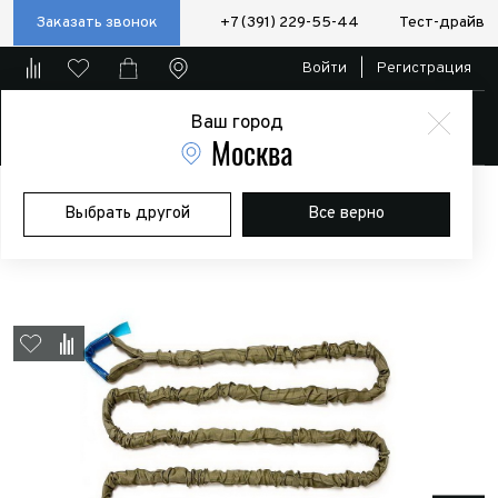
Заказать звонок
+7 (391) 229-55-44
Тест-драйв
Войти
|
Регистрация
Ваш город
Магазин
Москва
Главная
Магазин
Дополнительное оборудование
Лебедки
Выбрать другой
Все верно
Трос буксировочный круглопрядный динамический 7т., 8м. (С
петлями)