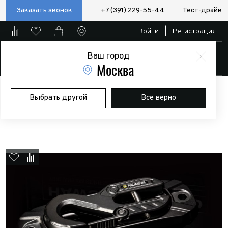
Заказать звонок
+7 (391) 229-55-44
Тест-драйв
Войти
|
Регистрация
Ваш город
Магазин
Москва
Главная
Магазин
Дополнительное оборудование
Лебедки
Выбрать другой
Все верно
Аксессуары и комплектующие
Клюз Yunliang под синтетический
трос