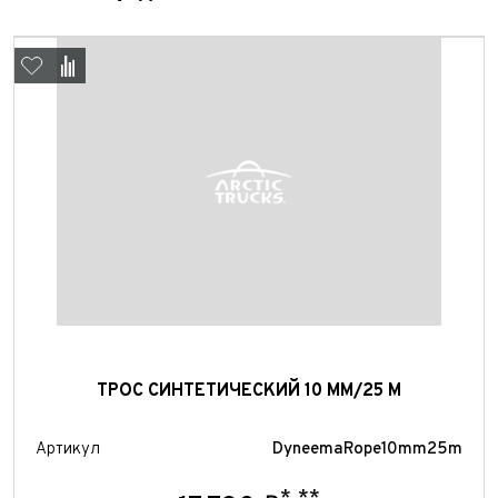
Выкуп авто
Обратная связь
Заявка на оценку
ФИО*
Имя*
ТРОС СИНТЕТИЧЕСКИЙ 10 ММ/25 М
Телефон*
ФИО*
Артикул
DyneemaRope10mm25m
Телефон*
E-mail*
Телефон*