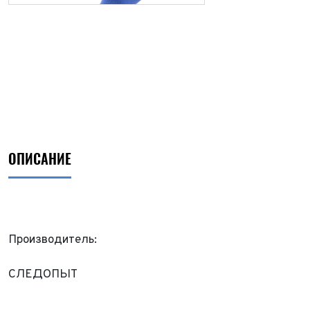
ОПИСАНИЕ
Производитель:
ФИО*
СЛЕДОПЫТ
Имя*
Теле
ФИО*