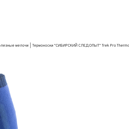
олезные мелочи
Термоноски "CИБИРСКИЙ СЛЕДОПЫТ" Trek Pro ThermoFe