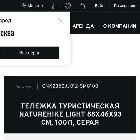
Москва
Войти
|
Регистрация
ород
М
АРКТИК ТРАКС КЛУБ
АРЕНДА
О КОМПАНИИ
сква
100л, серая
Все верно
CNK2350JJ012-SMG100
Артикул
ТЕЛЕЖКА ТУРИСТИЧЕСКАЯ
NATUREHIKE LIGHT 88Х46Х93
СМ, 100Л, СЕРАЯ