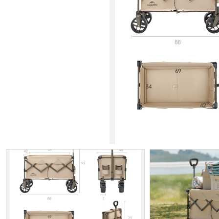
ИП
I по
I по
GREAT WALL
I по
ПРИЦЕП
HI
АТ
VII
LAND ROVER
VIII
VIII
JEEP
н.в.)
FO
HAVAL
II 
II п
Все автомобили
Портфолио