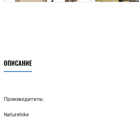
ОПИСАНИЕ
Производитель:
ФИО*
Naturehike
Имя*
Теле
ФИО*