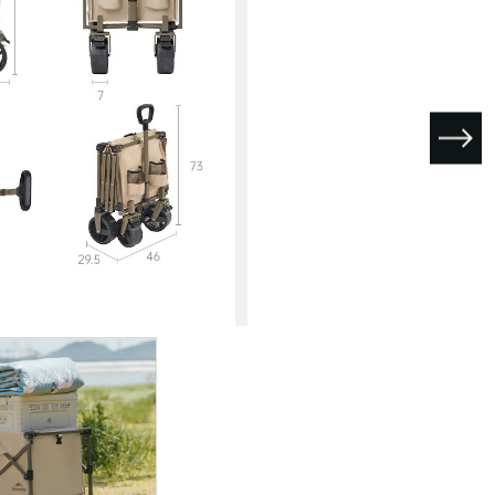
I поколение (2002-2007)
кол., I рест. (2013-2017)
I покол., I рест. (2007-2009)
кол., II рест. (2017-2020)
кол., III рест. (2020-2024)
LC100 AT35
LUX AT35 АТ38
X поколение (1998-2002)
X покол., I рест. (2002-2005)
42/44
X покол., II рест. (2005-2007)
I поколение (2015-2020)
 покол., I рест. (2020-2024)
 покол., II рест. (2024-по
RTUNER AT35
поколение (2015-2020)
окол., I рест. (2020-по н.в.)
Автомобили в наличии
Спецтехника Arctic Trucks