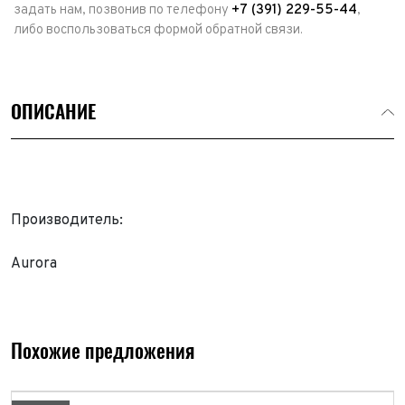
задать нам, позвонив по телефону
+7 (391) 229-55-44
,
либо воспользоваться формой обратной связи.
ОПИСАНИЕ
Производитель:
Aurora
Выкуп авто
Обратная связь
Заявка на оценку
ФИО*
Похожие предложения
Имя*
Телефон*
ФИО*