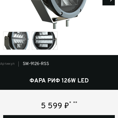
SM-9126-RSS
Артикул
ФАРА РИФ 126W LED
*
**
5 599
₽