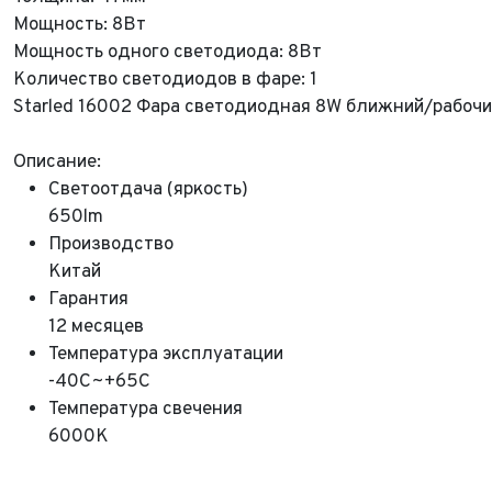
Мощность: 8Вт
Мощность одного светодиода: 8Вт
Количество светодиодов в фаре: 1
Starled 16002 Фара светодиодная 8W ближний/рабочи
Описание:
Светоотдача (яркость)
650lm
Производство
Китай
ФИО*
Гарантия
Имя*
12 месяцев
Теле
ФИО*
Температура эксплуатации
-40C~+65C
Теле
E-mai
Теле
Температура свечения
6000K
Тема 
Ваш г
Марка