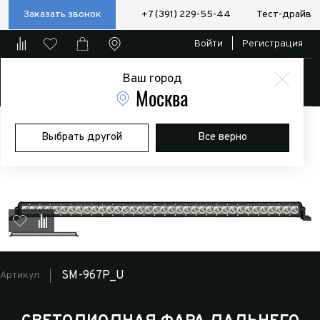
Заказать звонок
+7 (391) 229-55-44
Тест-драйв
Войти
|
Регистрация
Ваш город
Магазин
Москва
Главная
Магазин
Дополнительное оборудование
Доп.
Выбрать другой
Все верно
оптика
Светодиодная фара дальнего света РИФ 991 мм 108W LED
(уценка)
SM-967P_U
Артикул