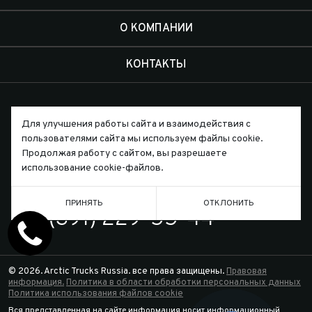
О КОМПАНИИ
КОНТАКТЫ
Для улучшения работы сайта и взаимодействия с
пользователями сайта мы используем файлы cookie.
Письмо директору
Продолжая работу с сайтом, вы разрешаете
использование cookie-файлов.
ТЕЛЕФОН
ПРИНЯТЬ
ОТКЛОНИТЬ
7 (391) 229-55-44
© 2026. Arctic Trucks Russia. все права защищены.
Правовая
информация.
Политика в области обработки персональных данных
Политика использования файлов cookie
Вся представленная на сайте информация носит информационный