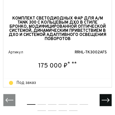
Ваш город
Для Вашего удобства мы перезвоним Вам в рабочее
Марка и Модель*
Год выпуска
время, если будем знать Ваш часовой пояс.
Ваше сообщение отправлено!
КОМПЛЕКТ СВЕТОДИОДНЫХ ФАР ДЛЯ А/М
TANK 300 С КОЛЬЦЕВЫМ ДХО В СТИЛЕ
Год выпуска*
Пробег
БРОНКО, МОДИФИЦИРОВАННОЙ ОПТИЧЕСКОЙ
СИСТЕМОЙ, ДИНАМИЧЕСКИМ ПРИВЕТСТВИЕМ В
ДХО И СИСТЕМОЙ АДАПТИВНОГО ОСВЕЩЕНИЯ
Пробег*
Количество владельцев
ПОВОРОТОВ
Артикул
RRHL-TK3002AFS
Количество владельцев
Принимаю условия
соглашения
об обработке
персональных данных
Принимаю условия
соглашения
об обработке
*
**
175 000 ₽
персональных данных
Принимаю условия
соглашения
об обработке
персональных данных
Отправить
Под заказ
Отправить
Отправить