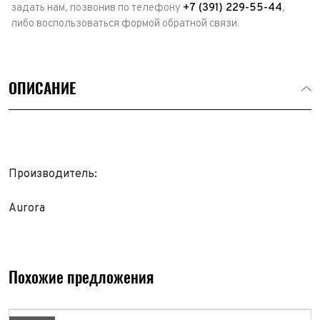
задать нам, позвонив по телефону
+7 (391) 229-55-44
,
либо воспользоваться формой обратной связи.
ОПИСАНИЕ
Производитель:
Aurora
Выкуп авто
Обратная связь
Заявка на оценку
ФИО*
Похожие предложения
Имя*
Телефон*
ФИО*