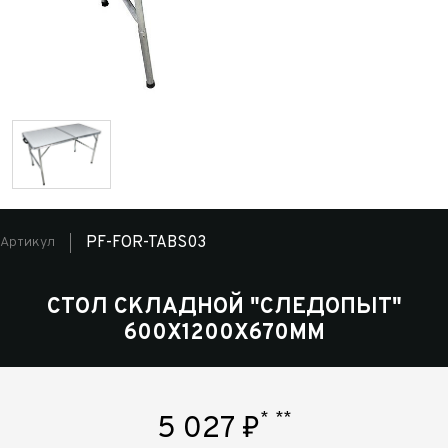
PF-FOR-TABS03
Артикул
СТОЛ СКЛАДНОЙ "СЛЕДОПЫТ"
600Х1200Х670ММ
*
**
5 027
₽