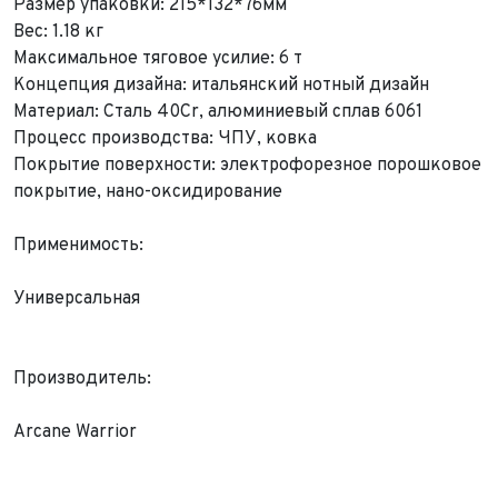
Размер упаковки: 215*132*76мм
Вес: 1.18 кг
Максимальное тяговое усилие: 6 т
Концепция дизайна: итальянский нотный дизайн
Выкуп авто
Материал: Сталь 40Cr, алюминиевый сплав 6061
Обратная связь
Процесс производства: ЧПУ, ковка
Заявка на оценку
ФИО*
Покрытие поверхности: электрофорезное порошковое
Имя*
покрытие, нано-оксидирование
Телефон*
ФИО*
Применимость:
Телефон*
E-mail*
Телефон*
Универсальная
Тема сообщения
Ваш город*
Марка и Модель
Ваш город
Производитель:
Для Вашего удобства мы перезвоним Вам в рабочее
Марка и Модель*
Год выпуска
время, если будем знать Ваш часовой пояс.
Ваше сообщение отправлено!
Arcane Warrior
Год выпуска*
Пробег