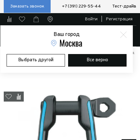
Заказать звонок
+7 (391) 229-55-44
Тест-драйв
Войти
|
Регистрация
Ваш город
Магазин
Москва
Главная
Магазин
Дополнительное оборудование
Аксессуары:
Выбрать другой
Все верно
Полезные мелочи
Шакл для буксировки Arcane Warrior
DOMINATOR Lord's Buckle, голубой