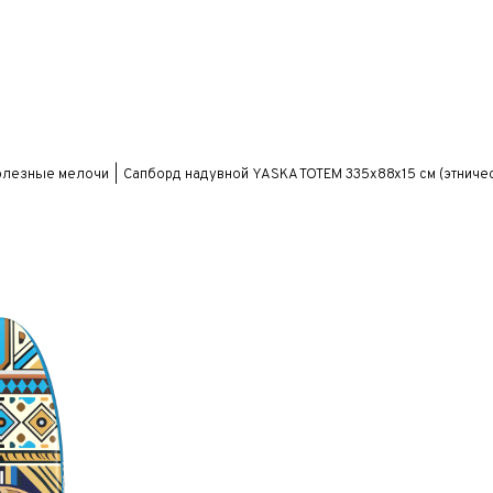
олезные мелочи
Сапборд надувной YASKA TOTEM 335x88x15 см (этничес