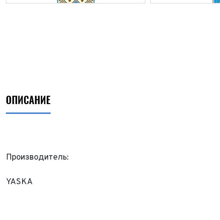
ОПИСАНИЕ
Производитель:
ФИО*
YASKA
Имя*
Теле
ФИО*