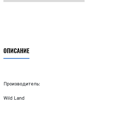
ОПИСАНИЕ
Производитель:
Wild Land
ФИО*
Имя*
Теле
ФИО*