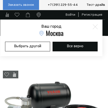
Заказать звонок
+7 (391) 229-55-44
Тест-драйв
Войти
|
Регистрация
Ваш город
Магазин
Москва
Главная
Магазин
Дополнительное оборудование
Выбрать другой
Все верно
Пневматические/электро блокировки и компрессоры
Пневмосистема компл 098С ресивер 3,79 л 9%