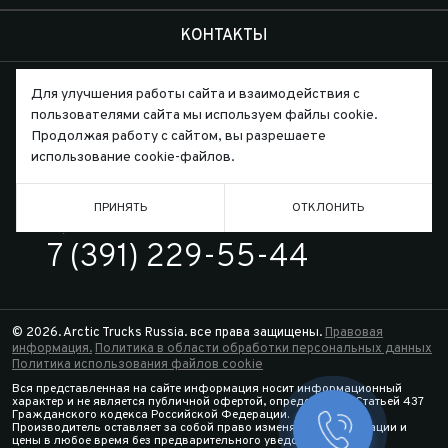
КОНТАКТЫ
Для улучшения работы сайта и взаимодействия с
пользователями сайта мы используем файлы cookie.
Продолжая работу с сайтом, вы разрешаете
использование cookie-файлов.
Письмо директору
ПРИНЯТЬ
ОТКЛОНИТЬ
ТЕЛЕФОН
7 (391) 229-55-44
© 2026. Arctic Trucks Russia. все права защищены.
Правовая
информация.
Политика в области обработки персональных данных
Политика использования файлов cookie
Вся представленная на сайте информация носит информационный
характер и не является публичной офертой, определяемой Статьей 437
Гражданского кодекса Российской Федерации.
Производитель оставляет за собой право изменять спецификации и
Заказать 
цены в любое время без предварительного уведомления.