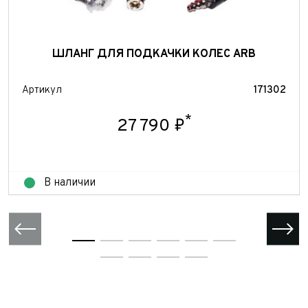
персональных данных
Принимаю условия
соглашения
об обработке
персональных данных
Отправить
ШЛАНГ ДЛЯ ПОДКАЧКИ КОЛЕС ARB
Отправить
Отправить
Артикул
171302
*
27 790 ₽
В наличии