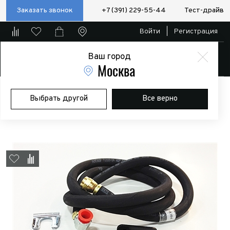
Заказать звонок
+7 (391) 229-55-44
Тест-драйв
Войти
|
Регистрация
Ваш город
Магазин
Москва
Главная
Магазин
Дополнительное оборудование
Выбрать другой
Все верно
Пневматические/электро блокировки и компрессоры
Аксессуары
Шланг подачи воздуха Heavy Duty Air Line Kit