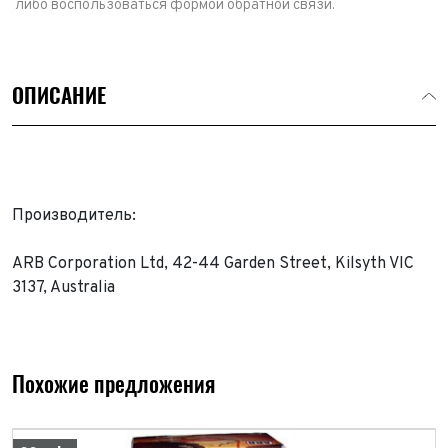
либо воспользоваться формой обратной связи.
ОПИСАНИЕ
Производитель:
ARB Corporation Ltd, 42-44 Garden Street, Kilsyth VIC
Выкуп авто
3137, Australia
Обратная связь
Заявка на оценку
ФИО*
Имя*
Похожие предложения
Телефон*
ФИО*
Телефон*