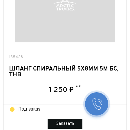
135428
ШЛАНГ СПИРАЛЬНЫЙ 5Х8ММ 5М БС,
THB
**
1 250 ₽
Заказать 
Под заказ
Конфигура
Заказать