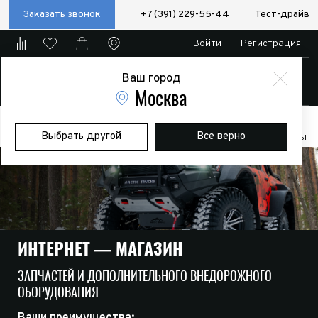
Заказать звонок
+7 (391) 229-55-44
Тест-драйв
Войти
|
Регистрация
Ваш город
Магазин
Москва
Главная
Магазин
Дополнительное оборудование
Выбрать другой
Все верно
Пневматические/электро блокировки и компрессоры
Аксессуары
ИНТЕРНЕТ — МАГАЗИН
ЗАПЧАСТЕЙ И ДОПОЛНИТЕЛЬНОГО ВНЕДОРОЖНОГО
ОБОРУДОВАНИЯ
Ваши преимущества: