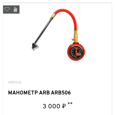
ARB506
МАНОМЕТР ARB ARB506
**
3 000 ₽