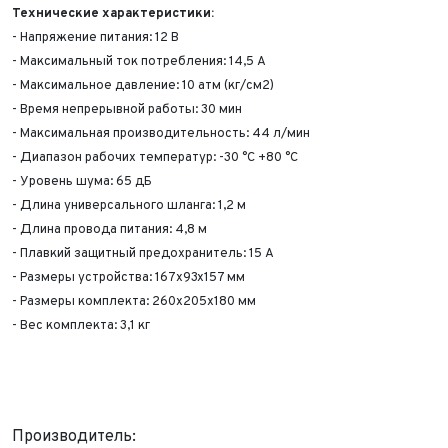
Технические характеристики:
Имя*
- Напряжение питания: 12 В
Телефон*
ФИО*
- Максимальный ток потребления: 14,5 A
Телефон*
- Максимальное давление: 10 атм (кг/см2)
E-mail*
Телефон*
- Время непрерывной работы: 30 мин
Тема сообщения
- Максимальная производительность: 44 л/мин
- Диапазон рабочих температур: -30 °C +80 °C
Ваш город*
Марка и Модель
- Уровень шума: 65 дБ
Ваш город
- Длина универсального шланга: 1,2 м
Для Вашего удобства мы перезвоним Вам в рабочее
Марка и Модель*
Год выпуска
время, если будем знать Ваш часовой пояс.
- Длина провода питания: 4,8 м
Ваше сообщение отправлено!
- Плавкий защитный предохранитель: 15 A
Год выпуска*
Пробег
- Размеры устройства: 167x93x157 мм
- Размеры комплекта: 260x205x180 мм
- Вес комплекта: 3,1 кг
Пробег*
Количество владельцев
Количество владельцев
Принимаю условия
соглашения
об обработке
персональных данных
Принимаю условия
соглашения
об обработке
Производитель:
персональных данных