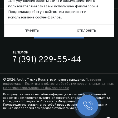
Для улучшения работы сайта и взаимодействия с
КОНТАКТЫ
пользователями сайта мы используем файлы cookie.
Продолжая работу с сайтом, вы разрешаете
использование cookie-файлов.
ПРИНЯТЬ
ОТКЛОНИТЬ
Письмо директору
ТЕЛЕФОН
7 (391) 229-55-44
© 2026. Arctic Trucks Russia. все права защищены.
Правовая
информация.
Политика в области обработки персональных данных
Политика использования файлов cookie
Вся представленная на сайте информация носит информационный
характер и не является публичной офертой, определяемой Статьей 437
Гражданского кодекса Российской Федерации.
Производитель оставляет за собой право изменять спецификации и
Заказать 
цены в любое время без предварительного уведомления.