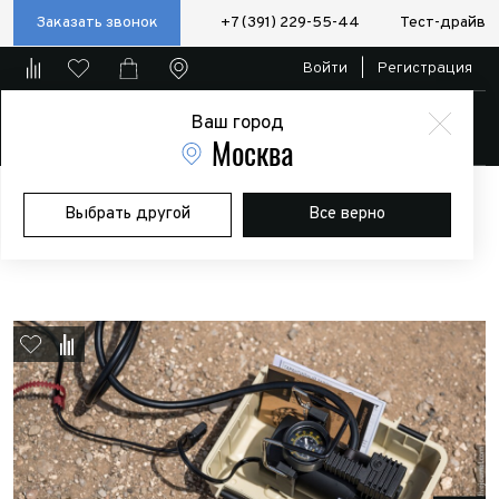
Заказать звонок
+7 (391) 229-55-44
Тест-драйв
Войти
|
Регистрация
Ваш город
Магазин
Москва
Главная
Магазин
Дополнительное оборудование
Выбрать другой
Все верно
Пневматические/электро блокировки и компрессоры
Автомобильный компрессор BERKUT SPEC-15