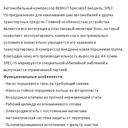
Автомобильный компрессор
BERKUT Specialist (модель: SPEC-
15)
предназначен для накачивания шин автомобилей и других
транспортных средств. Главной особенностью устройства
является его интеграция в пластиковый милитари-бокс, который
позволяет эксплуатировать компрессор в экстремальных
условиях и значительно упрощается его хранение и
транспортировку. В компрессор внедрена новая поршневая группа,
благодаря чему его производительность выросла до 44 л/мин.
SPEC-15 маркируется специальной юбилейной эмблемой и
выпускается ограниченной партией.
Функциональные особенности:
- Насос поршневого типа, не требующий смазки
- Износостойкое поршневое кольцо из фторопласта
- Воздушные клапаны из прочной нержавеющей стали
- Рабочий цилиндр из алюминиевого сплава
Выкуп авто
- Электродвигатель с постоянными магнитами
Обратная связь
- Автоматическая система защиты от перегрева
- Пыленепроницаемое исполнение + фильтр очистки
Заявка на оценку
ФИО*