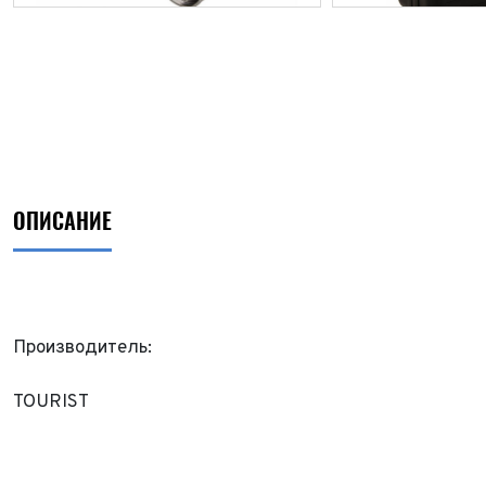
ОПИСАНИЕ
Производитель:
ФИО*
TOURIST
Имя*
Теле
ФИО*