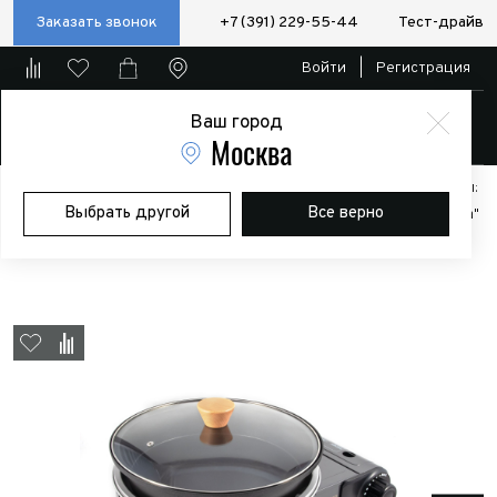
Заказать звонок
+7 (391) 229-55-44
Тест-драйв
Войти
|
Регистрация
Ваш город
Магазин
Москва
Главная
Магазин
Дополнительное оборудование
Аксессуары:
Выбрать другой
Все верно
Полезные мелочи
Плита газовая портативная СЛЕДОПЫТ "Magma"
со сковородой и крышкой, диаметр 26 см