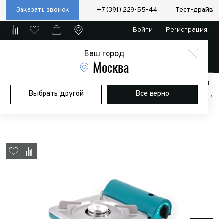
Заказать звонок
+7 (391) 229-55-44
Тест-драйв
Войти
|
Регистрация
Ваш город
Магазин
Москва
Главная
Магазин
Дополнительное оборудование
Аксессуары:
Выбрать другой
Все верно
Полезные мелочи
Плита газовая портативная "СЛЕДОПЫТ - Alphа",
нержавеющая сталь