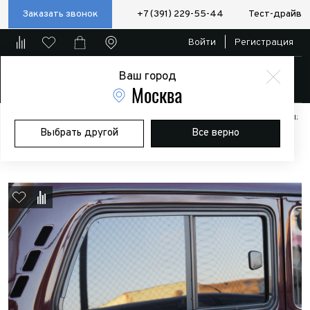
Заказать звонок
+7 (391) 229-55-44
Тест-драйв
Войти
|
Регистрация
Ваш город
Магазин
Москва
Главная
Магазин
Дополнительное оборудование
Аксессуары:
Выбрать другой
Все верно
Полезные мелочи
Окно раздвижное правое ВАЗ Нива 2121