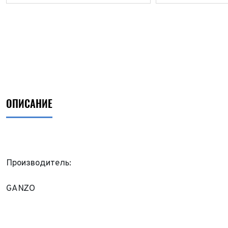
ОПИСАНИЕ
Производитель:
ФИО*
GANZO
Имя*
Теле
ФИО*