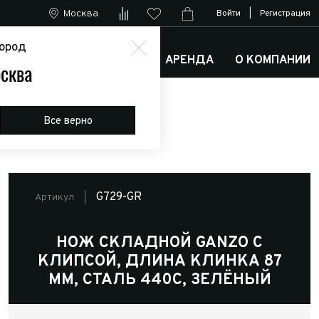
Москва
Войти
|
Регистрация
ород
М
АРКТИК ТРАКС КЛУБ
АРЕНДА
О КОМПАНИИ
сква
сталь 440С, зелёный
Все верно
G729-GR
Артикул
НОЖ СКЛАДНОЙ GANZO С
КЛИПСОЙ, ДЛИНА КЛИНКА 87
ММ, СТАЛЬ 440С, ЗЕЛЁНЫЙ