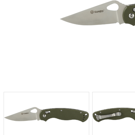
ИП
I по
I по
GREAT WALL
I по
ПРИЦЕП
HI
АТ
VII
LAND ROVER
VIII
VIII
JEEP
н.в.)
FO
HAVAL
II 
II п
Все автомобили
Портфолио