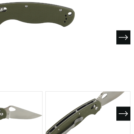
I поколение (2002-2007)
кол., I рест. (2013-2017)
I покол., I рест. (2007-2009)
кол., II рест. (2017-2020)
кол., III рест. (2020-2024)
LC100 AT35
LUX AT35 АТ38
X поколение (1998-2002)
X покол., I рест. (2002-2005)
42/44
X покол., II рест. (2005-2007)
I поколение (2015-2020)
 покол., I рест. (2020-2024)
 покол., II рест. (2024-по
RTUNER AT35
поколение (2015-2020)
окол., I рест. (2020-по н.в.)
Автомобили в наличии
Спецтехника Arctic Trucks