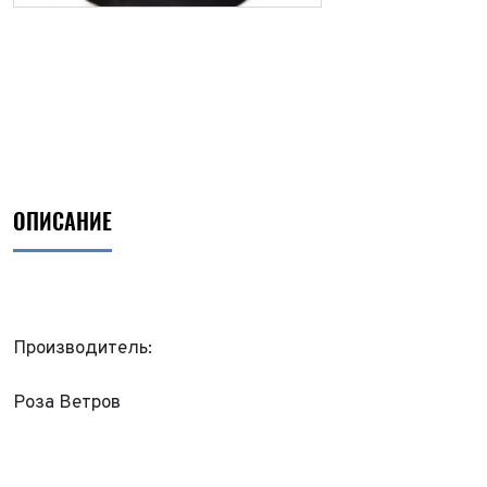
ОПИСАНИЕ
Производитель:
ФИО*
Роза Ветров
Имя*
Теле
ФИО*