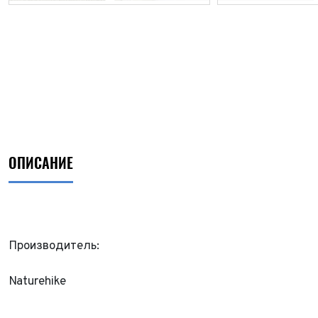
ОПИСАНИЕ
Производитель:
ФИО*
Naturehike
Имя*
Теле
ФИО*