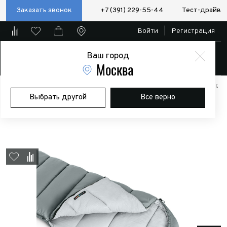
Заказать звонок
+7 (391) 229-55-44
Тест-драйв
Войти
|
Регистрация
Ваш город
Магазин
Москва
Главная
Магазин
Дополнительное оборудование
Аксессуары:
Выбрать другой
Все верно
Полезные мелочи
Мешок спальный Naturehike Envelope M300,
(190+30)х80 см, (левый) (ТК: +6C), серый