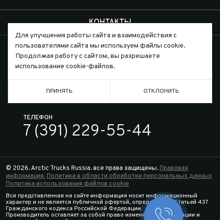
КОНТАКТЫ
Для улучшения работы сайта и взаимодействия с
пользователями сайта мы используем файлы cookie.
Продолжая работу с сайтом, вы разрешаете
использование cookie-файлов.
Письмо директору
ПРИНЯТЬ
ОТКЛОНИТЬ
ТЕЛЕФОН
7 (391) 229-55-44
© 2026. Arctic Trucks Russia. все права защищены.
Правовая
информация.
Политика в области обработки персональных данных
Политика использования файлов cookie
Вся представленная на сайте информация носит информационный
характер и не является публичной офертой, определяемой Статьей 437
Гражданского кодекса Российской Федерации.
Производитель оставляет за собой право изменять спецификации и
Заказать 