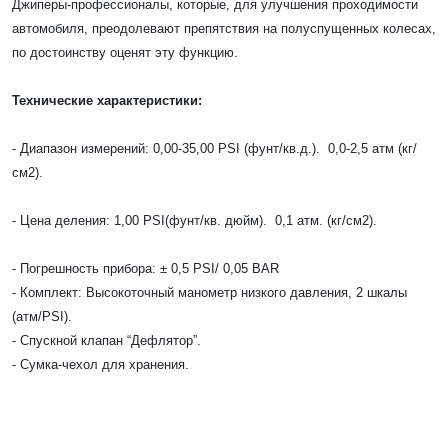
Джиперы-профессионалы, которые, для улучшения проходимости
автомобиля, преодолевают препятствия на полуспущенных колесах,
по достоинству оценят эту функцию.
Технические характеристики:
- Диапазон измерений: 0,00-35,00 PSI (фунт/кв.д.). 0,0-2,5 атм (кг/
см2).
Выкуп авто
Обратная связь
- Цена деления: 1,00 PSI(фунт/кв. дюйм). 0,1 атм. (кг/см2).
Заявка на оценку
ФИО*
Имя*
- Погрешность прибора: ± 0,5 PSI/ 0,05 BAR
- Комплект: Высокоточный манометр низкого давления, 2 шкалы
Телефон*
ФИО*
(атм/PSI).
Телефон*
- Спускной клапан “Дефлятор”.
E-mail*
Телефон*
- Сумка-чехол для хранения.
Тема сообщения
Ваш город*
Марка и Модель
Ваш город