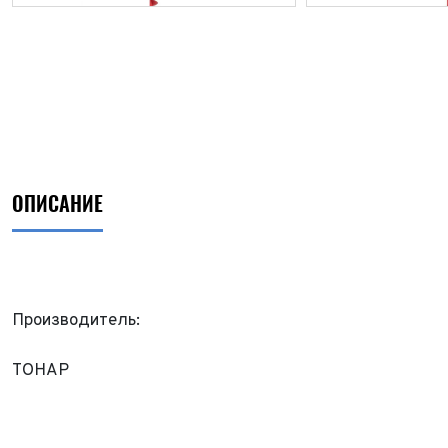
ОПИСАНИЕ
Производитель:
ФИО*
ТОНАР
Имя*
Теле
ФИО*