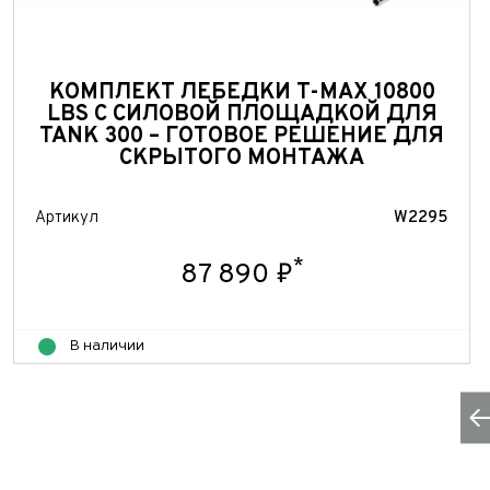
Теле
ФИО*
Теле
E-mai
Теле
КОМПЛЕКТ ЛЕБЕДКИ T-MAX 10800
Тема 
LBS С СИЛОВОЙ ПЛОЩАДКОЙ ДЛЯ
Ваш г
Марка
TANK 300 – ГОТОВОЕ РЕШЕНИЕ ДЛЯ
СКРЫТОГО МОНТАЖА
Ваш г
Марка
Год в
Для Ваш
Артикул
W2295
Год в
Пробе
*
87 890 ₽
Пробе
Колич
В наличии
Колич
При
При
При