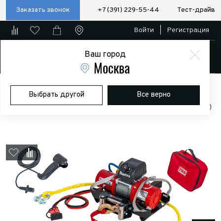
Заказать звонок
+7 (391) 229-55-44
Тест-драйв
Войти
|
Регистрация
Ваш город
Магазин
Москва
Главная
Магазин
Дополнительное оборудование
Лебедки
Выбрать другой
Все верно
Лебёдка переносная РИФ 9.5XS c квадратом для фаркопа и
проводами в сборе, короткий барабан, стальной трос (облегченная)