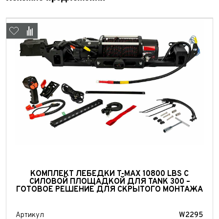
Выкуп авто
Обратная связь
КОМПЛЕКТ ЛЕБЕДКИ T-MAX 10800 LBS С
СИЛОВОЙ ПЛОЩАДКОЙ ДЛЯ TANK 300 –
Заявка на оценку
ФИО*
ГОТОВОЕ РЕШЕНИЕ ДЛЯ СКРЫТОГО МОНТАЖА
Имя*
Телефон*
ФИО*
Артикул
W2295