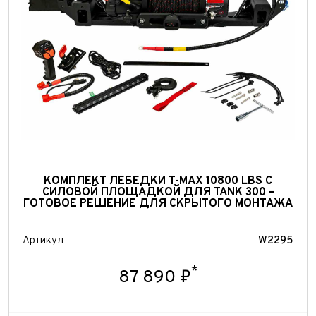
КОМПЛЕКТ ЛЕБЕДКИ T-MAX 10800 LBS С
СИЛОВОЙ ПЛОЩАДКОЙ ДЛЯ TANK 300 –
Выкуп авто
ГОТОВОЕ РЕШЕНИЕ ДЛЯ СКРЫТОГО МОНТАЖА
Обратная связь
Заявка на оценку
ФИО*
Артикул
W2295
Имя*
*
87 890 ₽
Телефон*
ФИО*
Телефон*
E-mail*
Телефон*