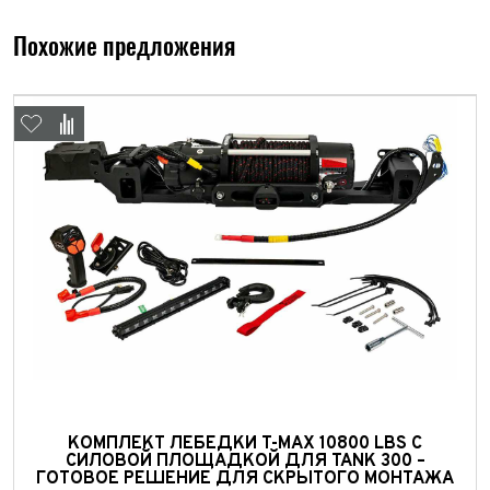
Похожие предложения
Выкуп авто
Обратная связь
Заявка на оценку
ФИО*
КОМПЛЕКТ ЛЕБЕДКИ T-MAX 10800 LBS С
Имя*
СИЛОВОЙ ПЛОЩАДКОЙ ДЛЯ TANK 300 –
ГОТОВОЕ РЕШЕНИЕ ДЛЯ СКРЫТОГО МОНТАЖА