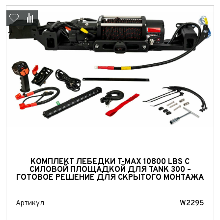
Выкуп авто
КОМПЛЕКТ ЛЕБЕДКИ T-MAX 10800 LBS С
Обратная связь
СИЛОВОЙ ПЛОЩАДКОЙ ДЛЯ TANK 300 –
ГОТОВОЕ РЕШЕНИЕ ДЛЯ СКРЫТОГО МОНТАЖА
Заявка на оценку
ФИО*
Имя*
Артикул
W2295
Телефон*
ФИО*