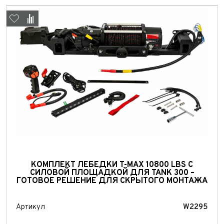
Выкуп авто
Обратная связь
КОМПЛЕКТ ЛЕБЕДКИ T-MAX 10800 LBS С
СИЛОВОЙ ПЛОЩАДКОЙ ДЛЯ TANK 300 –
Заявка на оценку
ФИО*
ГОТОВОЕ РЕШЕНИЕ ДЛЯ СКРЫТОГО МОНТАЖА
Имя*
Телефон*
ФИО*
Артикул
W2295
Телефон*