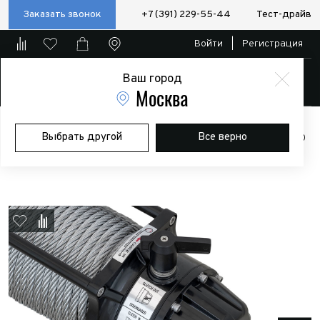
Заказать звонок
+7 (391) 229-55-44
Тест-драйв
Войти
|
Регистрация
Ваш город
Магазин
Москва
Главная
Магазин
Дополнительное оборудование
Лебедки
Выбрать другой
Все верно
Лебёдка автомобильная электрическая 12V Runva EWB11000S 5000
кг (влагозащищенная)