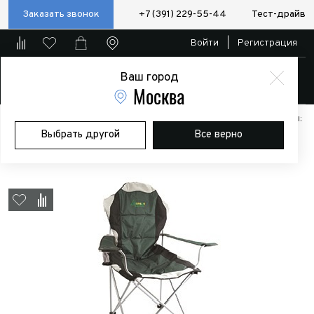
Заказать звонок
+7 (391) 229-55-44
Тест-драйв
Войти
|
Регистрация
Ваш город
Магазин
Москва
Главная
Магазин
Дополнительное оборудование
Аксессуары:
Выбрать другой
Все верно
Полезные мелочи
Кресло NOMAD складное, до 150 кг