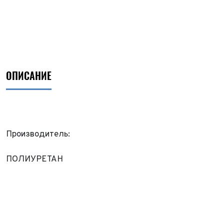
ОПИСАНИЕ
Производитель:
ПОЛИУРЕТАН
ФИО*
Имя*
Теле
ФИО*
Теле