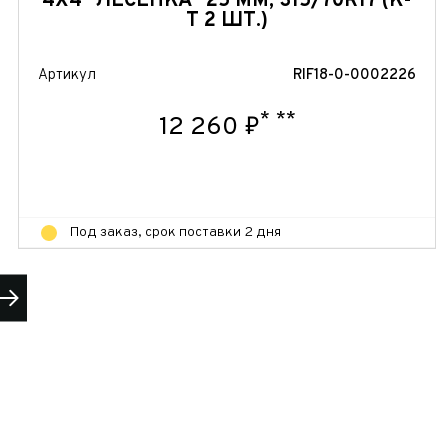
4Х4 "ЛЕСЕНКА" 25 ММ, 315/70R17 (К-
Т 2 ШТ.)
Артикул
RIF18-0-0002226
*
**
12 260 ₽
Под заказ, срок поставки 2 дня