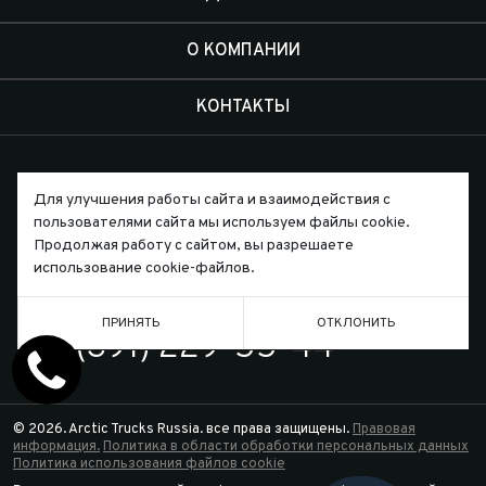
О КОМПАНИИ
КОНТАКТЫ
Для улучшения работы сайта и взаимодействия с
пользователями сайта мы используем файлы cookie.
Письмо директору
Продолжая работу с сайтом, вы разрешаете
использование cookie-файлов.
ТЕЛЕФОН
ПРИНЯТЬ
ОТКЛОНИТЬ
7 (391) 229-55-44
© 2026. Arctic Trucks Russia. все права защищены.
Правовая
информация.
Политика в области обработки персональных данных
Политика использования файлов cookie