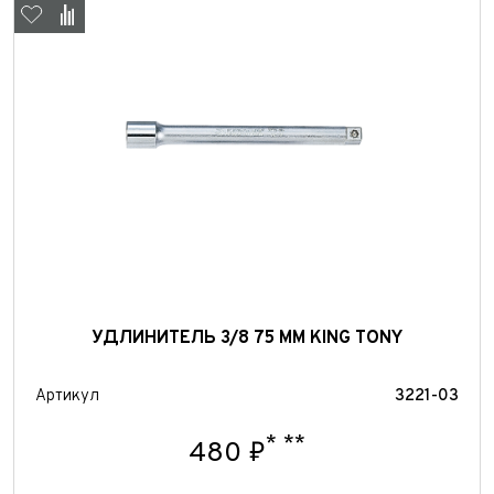
Телефон*
E-mail*
Телефон*
Тема сообщения
Ваш город*
Марка и Модель
Ваш город
Для Вашего удобства мы перезвоним Вам в рабочее
Марка и Модель*
Год выпуска
время, если будем знать Ваш часовой пояс.
Ваше сообщение отправлено!
Год выпуска*
Пробег
Пробег*
Количество владельцев
УДЛИНИТЕЛЬ 3/8 75 ММ KING TONY
Количество владельцев
Принимаю условия
соглашения
об обработке
персональных данных
Принимаю условия
соглашения
об обработке
Артикул
3221-03
персональных данных
Принимаю условия
соглашения
об обработке
персональных данных
*
**
480 ₽
Отправить
Отправить