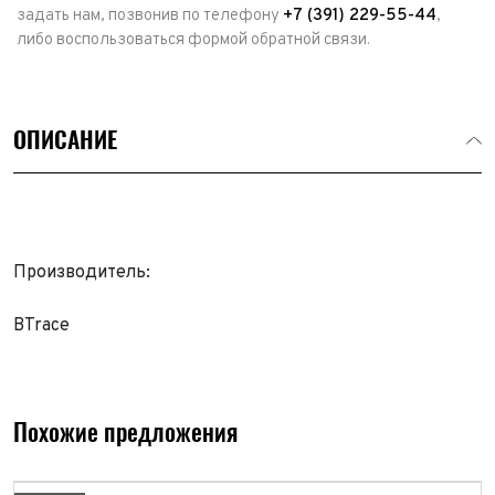
задать нам, позвонив по телефону
+7 (391) 229-55-44
,
либо воспользоваться формой обратной связи.
ОПИСАНИЕ
Производитель:
BTrace
Выкуп авто
Обратная связь
Заявка на оценку
ФИО*
Похожие предложения
Имя*
Телефон*
ФИО*